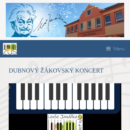
Přeskočit
na
obsah
Menu
DUBNOVÝ ŽÁKOVSKÝ KONCERT