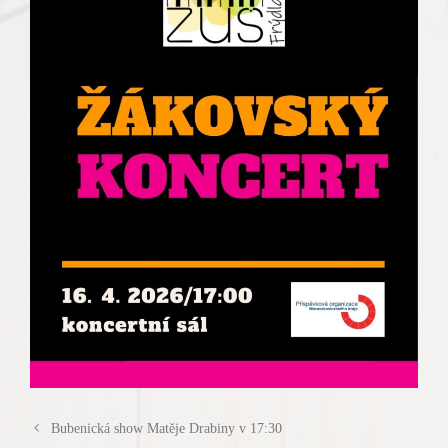
Bubenická show Matěje Drabiny v 17:30