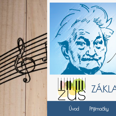
Přeskočit
na
obsah
ZÁKL
Úvod
Přijímačky