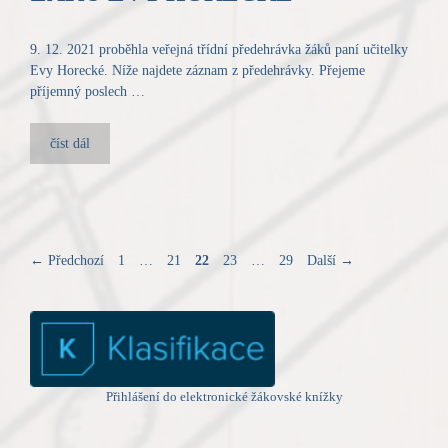
9. 12. 2021 proběhla veřejná třídní předehrávka žáků paní učitelky
Evy Horecké. Níže najdete záznam z předehrávky. Přejeme
příjemný poslech …
číst dál
Stránka
Stránka
Stránka
Stránka
Stránka
←
Předchozí
1
…
21
22
23
…
29
Další
→
Přihlášení do elektronické žákovské knížky