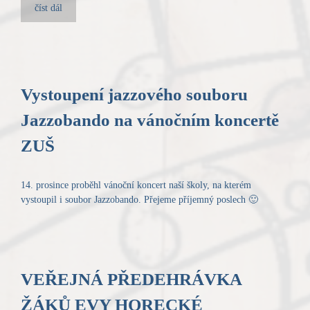
číst dál
Vystoupení jazzového souboru
Jazzobando na vánočním koncertě
ZUŠ
14. prosince proběhl vánoční koncert naší školy, na kterém
vystoupil i soubor Jazzobando. Přejeme příjemný poslech 🙂
VEŘEJNÁ PŘEDEHRÁVKA
ŽÁKŮ EVY HORECKÉ