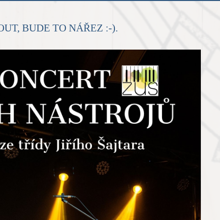
UT, BUDE TO NÁŘEZ :-).