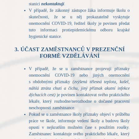
stanici
nekontaktují
.
V případě, že zákonný zástupce žáka informuje školu o
skutečnosti, že se u něj prokazatelně vyskytuje
onemocnění COVID-19, ředitel školy je povinen předat
tuto informaci protiepidemickému odboru krajské
hygienické stanice.
3. ÚČAST ZAMĚSTNANCŮ V PREZENČNÍ
FORMĚ VZDĚLÁVÁNÍ
V případě, že se u zaměstnance projevují příznaky
onemocnění COVID-19 nebo jiných onemocnění
s obdobnými příznaky
(zvýšená tělesná teplota, kašel,
náhlá ztráta chuti a čichu, jiný příznak akutní infekce
dýchacích cest)
je povinen kontaktovat svého praktického
lékaře, který rozhodne/nerozhodne o dočasné pracovní
neschopnosti zaměstnance.
Pokud se u zaměstnance školy příznaky objeví v průběhu
práce ve škole, informuje vedení školy a budovu školy
opustí v nejkratším možném čase s použitím roušky.
Zaměstnanec kontaktuje svého praktického lékaře, který