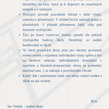
dezinfekci na ruce, která je k dispozici na označených
místech a v učebnách.
Vyučující provádí pravidelné větrání v době výuky,
zejména o přestávkách. V učebně bicích nástrojů pouze o
přestávkách. V případě přítomnosti žáků, vždy pod
dozorem vyučujícího.
Žáci po konci vyučovací hodiny opouští dle pokynů
vyučujícího budovu školy. Nezdržují se nadále
bezdůvodně ve škole.
Ve všech prostorách školy platí pro všechny povinnost
nošení roušek s výjimkou individuální výuky zpěvu a hry
na dechové nástroje, individuálních konzultací v
tanečním a literárně-dramatickém oboru za podmínky
dodržení min. 2 m odstupů a pravidelného větrání.
Každý žák i zaměstnanec bude mít sebou vlastní roušku a
sáček na její uložení.
BcA.
Jan Vilášek – ředitel školy