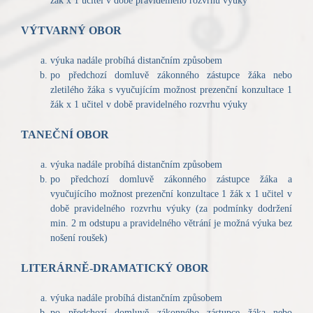
žák x 1 učitel v době pravidelného rozvrhu výuky
VÝTVARNÝ OBOR
výuka nadále probíhá distančním způsobem
po předchozí domluvě zákonného zástupce žáka nebo
zletilého žáka s vyučujícím možnost prezenční konzultace 1
žák x 1 učitel v době pravidelného rozvrhu výuky
TANEČNÍ OBOR
výuka nadále probíhá distančním způsobem
po předchozí domluvě zákonného zástupce žáka a
vyučujícího možnost prezenční konzultace 1 žák x 1 učitel v
době pravidelného rozvrhu výuky (za podmínky dodržení
min. 2 m odstupu a pravidelného větrání je možná výuka bez
nošení roušek)
LITERÁRNĚ-DRAMATICKÝ OBOR
výuka nadále probíhá distančním způsobem
po předchozí domluvě zákonného zástupce žáka nebo