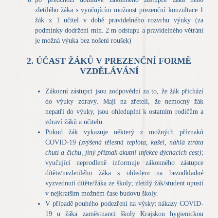
zletilého žáka s vyučujícím možnost prezenční konzultace 1
žák x 1 učitel v době pravidelného rozvrhu výuky (za
podmínky dodržení min. 2 m odstupu a pravidelného větrání
je možná výuka bez nošení roušek)
2. ÚČAST ŽÁKŮ V PREZENČNÍ FORMĚ
VZDĚLÁVÁNÍ
Zákonní zástupci jsou zodpovědní za to, že žák přichází
do výuky zdravý. Mají na zřeteli, že nemocný žák
nepatří do výuky, jsou ohleduplní k ostatním rodičům a
zdraví žáků a učitelů.
Pokud žák vykazuje některý z možných příznaků
COVID-19
(zvýšená tělesná teplota, kašel, náhlá ztráta
chuti a čichu, jiný příznak akutní infekce dýchacích cest)
;
vyučující neprodleně informuje zákonného zástupce
dítěte/nezletilého žáka s ohledem na bezodkladné
vyzvednutí dítěte/žáka ze školy; zletilý žák/student opustí
v nejkratším možném čase budovu školy.
V případě pouhého podezření na výskyt nákazy COVID-
19 u žáka zaměstnanci školy Krajskou hygienickou