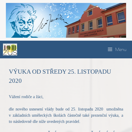
Přeskočit
na
obsah
Menu
VÝUKA OD STŘEDY 25. LISTOPADU
2020
Vážení rodiče a žáci,
dle nového usnesení vlády bude od 25. listopadu 2020 umožněna
v základních uměleckých školách částečně také prezenční výuka, a
to následovně dle níže uvedených pravidel.