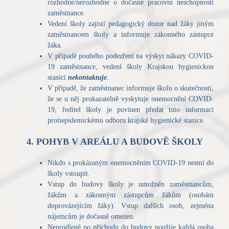
rozhodne/nerozhodne o dočasné pracovní neschopnosti
zaměstnance.
Vedení školy zajistí pedagogický dozor nad žáky jiným
zaměstnancem školy a informuje zákonného zástupce
žáka.
V případě pouhého podezření na výskyt nákazy COVID-
19 zaměstnance, vedení školy Krajskou hygienickou
stanici
nekontaktuje
.
V případě, že zaměstnanec informuje školu o skutečnosti,
že se u něj prokazatelně vyskytuje onemocnění COVID-
19, ředitel školy je povinen předat tuto informaci
protiepidemickému odboru krajské hygienické stanice.
4. POHYB V AREÁLU A BUDOVĚ ŠKOLY
Nikdo s prokázaným onemocněním COVID-19 nesmí do
školy vstoupit.
Vstup do budovy školy je umožněn zaměstnancům,
žákům a zákonným zástupcům žákům (osobám
doprovázejícím žáky). Vstup dalších osob, zejména
nájemcům je dočasně omezen.
Neprodleně po příchodu do budovy použije každá osoba