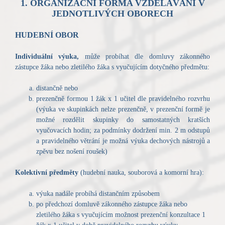
1. ORGANIZAČNÍ FORMA VZDĚLÁVÁNÍ V
JEDNOTLIVÝCH OBORECH
HUDEBNÍ OBOR
Individuální výuka,
může probíhat dle domluvy zákonného
zástupce žáka nebo zletilého žáka s vyučujícím dotyčného předmětu:
distančně nebo
prezenčně formou 1 žák x 1 učitel dle pravidelného rozvrhu
(výuka ve skupinkách nelze prezenčně, v prezenční formě je
možné rozdělit skupinky do samostatných kratších
vyučovacích hodin; za podmínky dodržení min. 2 m odstupů
a pravidelného větrání je možná výuka dechových nástrojů a
zpěvu bez nošení roušek)
Kolektivní předměty
(hudební nauka, souborová a komorní hra):
výuka nadále probíhá distančním způsobem
po předchozí domluvě zákonného zástupce žáka nebo
zletilého žáka s vyučujícím možnost prezenční konzultace 1