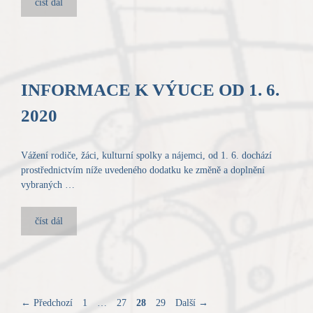
číst dál
INFORMACE K VÝUCE OD 1. 6.
2020
Vážení rodiče, žáci, kulturní spolky a nájemci, od 1. 6. dochází
prostřednictvím níže uvedeného dodatku ke změně a doplnění
vybraných …
číst dál
Stránka
Stránka
Stránka
Stránka
←
Předchozí
1
…
27
28
29
Další
→