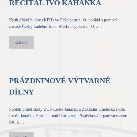
RECITÁL IVO KAHÁNKA
Kruh přátel hudby (KPH) ve Frýdlantu n. O. pořádá s pomocí
nadace Český hudební fond, Města Frýdlant n. O. a …
číst dál
PRÁZDNINOVÉ VÝTVARNÉ
DÍLNY
Spolek přátel školy ZUŠ Leoše Janáčka a Základní umělecká škola
Leoše Janáčka, Frýdlant nad Ostravicí, příspěvková organizace zvou
děti a …